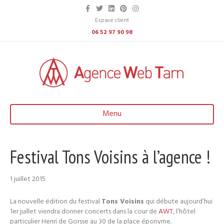
F
T
L
P
I
a
w
i
i
n
c
i
n
n
s
Espace client
e
t
k
t
t
06 52 97 90 98
b
t
e
e
a
o
e
d
r
g
o
r
i
e
r
k
n
s
a
t
m
Menu
Festival Tons Voisins à l’agence !
1 juillet 2015
La nouvelle édition du festival
Tons Voisins
qui débute aujourd’hui
1er juillet viendra donner concerts dans la cour de
AWT
, l’hôtel
particulier Henri de Gorsse au 30 de la place éponyme.