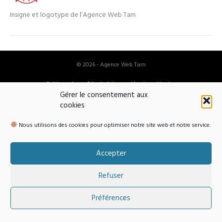
Insigne et logotype de l’Agence Web Tarn
© 2026 - Agence Web Tarn
Politique de confidentialité
Mentions légales
Gérer le consentement aux
Politique de cookies (EU)
cookies
Nous utilisons des cookies pour optimiser notre site web et notre service.
Accepter
Refuser
Préférences